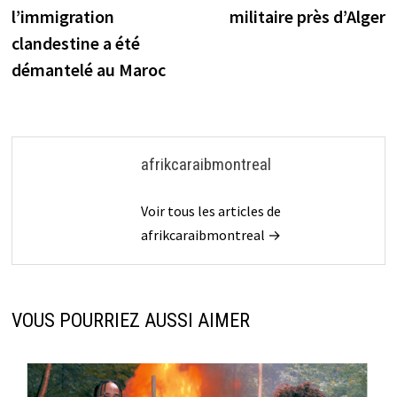
l’article
l’immigration
militaire près d’Alger
clandestine a été
démantelé au Maroc
afrikcaraibmontreal
Voir tous les articles de
afrikcaraibmontreal →
VOUS POURRIEZ AUSSI AIMER