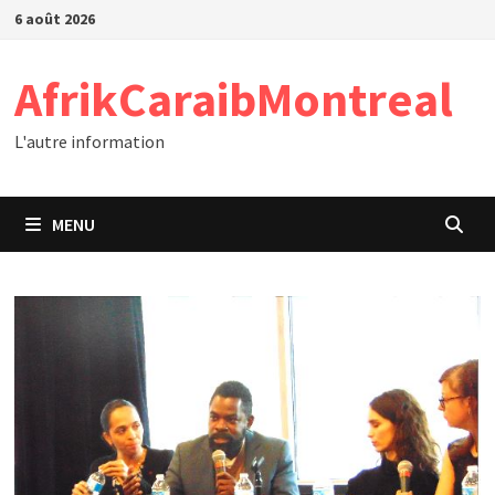
Passer
6 août 2026
au
contenu
AfrikCaraibMontreal
L'autre information
MENU