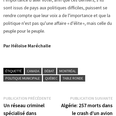
sont issus de pays aux politiques difficiles, puissent se
rendre compte que leur voix a de l’importance et que la
politique n’est pas qu’une affaire « d’élite », mais celle du
peuple pour le peuple.
Par Héloïse Maréchalle
ÉTIQUETTÉ
CANADA
DÉBAT
MONTRÉAL
POLITIQUE MUNICIPALE
QUÉBEC
TABLE RONDE
Navigation
Publication
P
PUBLICATION PRÉCÉDENTE
PUBLICATION SUIVANTE
précédente :
s
Un réseau criminel
Algérie: 257 morts dans
de
spécialisé dans
le crash d’un avion