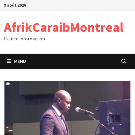
Passer
9 août 2026
au
contenu
AfrikCaraibMontreal
L'autre information
MENU