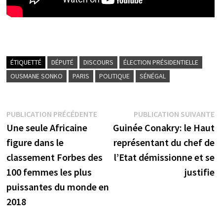
ÉTIQUETTÉ
DÉPUTÉ
DISCOURS
ÉLECTION PRÉSIDENTIELLE
OUSMANE SONKO
PARIS
POLITIQUE
SÉNÉGAL
Navigation
Publication
P
PUBLICATION PRÉCÉDENTE
PUBLICATION SUIVANTE
précédente :
s
Une seule Africaine
Guinée Conakry: le Haut
de
figure dans le
représentant du chef de
l’article
classement Forbes des
l’Etat démissionne et se
100 femmes les plus
justifie
puissantes du monde en
2018