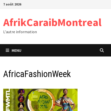
Passer
7 août 2026
au
contenu
AfrikCaraibMontreal
L'autre information
MENU
AfricaFashionWeek