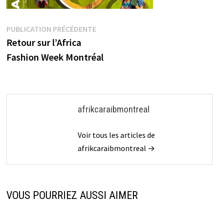
Navigation
Publication
PUBLICATION PRÉCÉDENTE
précédente :
Retour sur l’Africa
de
Fashion Week Montréal
l’article
afrikcaraibmontreal
Voir tous les articles de
afrikcaraibmontreal →
VOUS POURRIEZ AUSSI AIMER