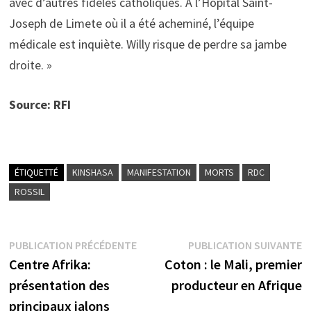
avec d’autres fidèles catholiques. A l’Hôpital Saint-
Joseph de Limete où il a été acheminé, l’équipe
médicale est inquiète. Willy risque de perdre sa jambe
droite. »
Source: RFI
ÉTIQUETTÉ
KINSHASA
MANIFESTATION
MORTS
RDC
ROSSIL
Navigation
Publication
P
PUBLICATION PRÉCÉDENTE
PUBLICATION SUIVANTE
précédente :
s
Centre Afrika:
Coton : le Mali, premier
de
présentation des
producteur en Afrique
l’article
principaux jalons