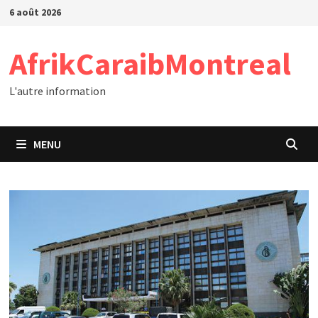
Passer
6 août 2026
au
contenu
AfrikCaraibMontreal
L'autre information
MENU