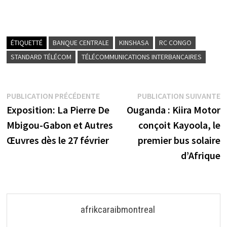
ÉTIQUETTÉ
BANQUE CENTRALE
KINSHASA
RC CONGO
STANDARD TÉLÉCOM
TÉLÉCOMMUNICATIONS INTERBANCAIRES
Navigation
Publication
P
PUBLICATION PRÉCÉDENTE
PUBLICATION SUIVANTE
précédente :
s
Exposition: La Pierre De
Ouganda : Kiira Motor
de
Mbigou-Gabon et Autres
conçoit Kayoola, le
l’article
Œuvres dès le 27 février
premier bus solaire
d’Afrique
afrikcaraibmontreal