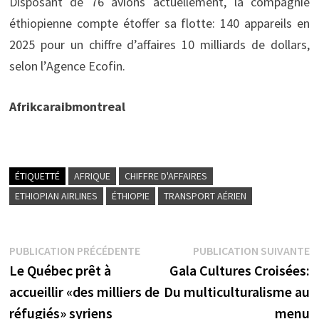
Disposant de 76 avions actuellement, la compagnie
éthiopienne compte étoffer sa flotte: 140 appareils en
2025 pour un chiffre d’affaires 10 milliards de dollars,
selon l’Agence Ecofin.
Afrikcaraibmontreal
ÉTIQUETTÉ
AFRIQUE
CHIFFRE D'AFFAIRES
ETHIOPIAN AIRLINES
ÉTHIOPIE
TRANSPORT AÉRIEN
Navigation
Publication
P
PUBLICATION PRÉCÉDENTE
PUBLICATION SUIVANTE
précédente :
s
Le Québec prêt à
Gala Cultures Croisées:
de
accueillir «des milliers de
Du multiculturalisme au
l’article
réfugiés» syriens
menu