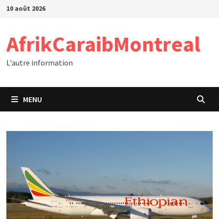
Passer
10 août 2026
au
contenu
AfrikCaraibMontreal
L'autre information
MENU