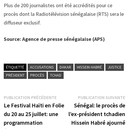
Plus de 200 journalistes ont été accrédités pour ce
procès dont la Radiotélévision sénégalaise (RTS) sera le
diffuseur exclusif.
Source: Agence de presse sénégalaise (APS)
ÉTIQUETTÉ
ACCUSATIONS
DAKAR
HISSEIN HABRÉ
JUSTICE
PRÉSIDENT
PROCÈS
TCHAD
Navigation
Publication
P
PUBLICATION PRÉCÉDENTE
PUBLICATION SUIVANTE
précédente :
s
Le Festival Haïti en Folie
Sénégal: le procès de
de
du 20 au 25 juillet: une
l’ex-président tchadien
l’article
programmation
Hissein Habré ajourné