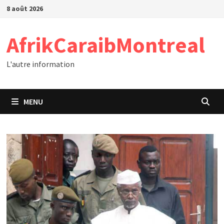
Passer
8 août 2026
au
contenu
AfrikCaraibMontreal
L'autre information
MENU