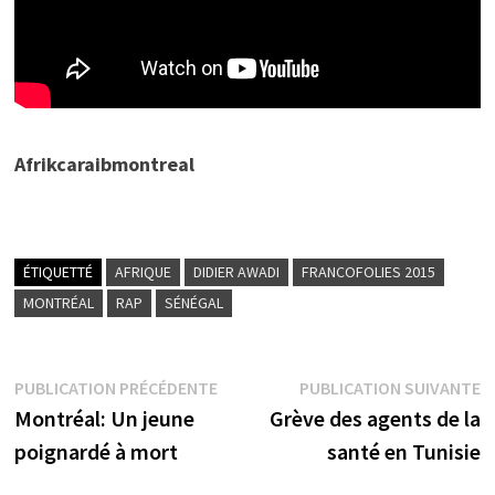
Afrikcaraibmontreal
ÉTIQUETTÉ
AFRIQUE
DIDIER AWADI
FRANCOFOLIES 2015
MONTRÉAL
RAP
SÉNÉGAL
Navigation
Publication
P
PUBLICATION PRÉCÉDENTE
PUBLICATION SUIVANTE
précédente :
s
Montréal: Un jeune
Grève des agents de la
de
poignardé à mort
santé en Tunisie
l’article