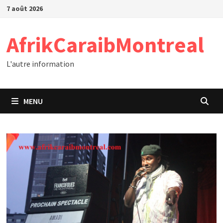
Passer
7 août 2026
au
contenu
AfrikCaraibMontreal
L'autre information
MENU