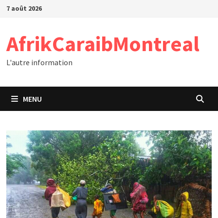
Passer
7 août 2026
au
contenu
AfrikCaraibMontreal
L'autre information
MENU