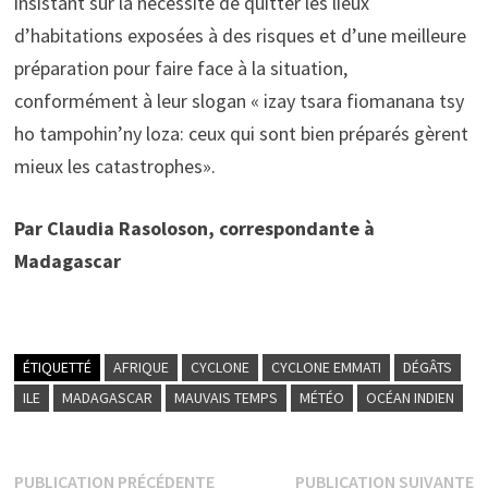
insistant sur la nécessité de quitter les lieux
d’habitations exposées à des risques et d’une meilleure
préparation pour faire face à la situation,
conformément à leur slogan « izay tsara fiomanana tsy
ho tampohin’ny loza: ceux qui sont bien préparés gèrent
mieux les catastrophes».
Par Claudia Rasoloson, correspondante à
Madagascar
ÉTIQUETTÉ
AFRIQUE
CYCLONE
CYCLONE EMMATI
DÉGÂTS
ILE
MADAGASCAR
MAUVAIS TEMPS
MÉTÉO
OCÉAN INDIEN
Navigation
Publication
P
PUBLICATION PRÉCÉDENTE
PUBLICATION SUIVANTE