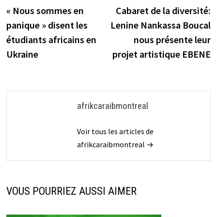
précédente :
s
« Nous sommes en
Cabaret de la diversité:
de
panique » disent les
Lenine Nankassa Boucal
l’article
étudiants africains en
nous présente leur
Ukraine
projet artistique EBENE
afrikcaraibmontreal
Voir tous les articles de
afrikcaraibmontreal →
VOUS POURRIEZ AUSSI AIMER