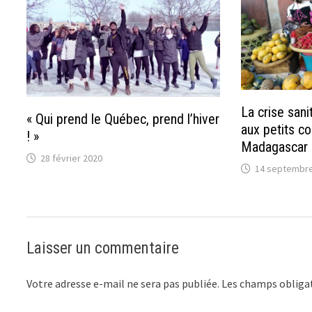
La crise sani
« Qui prend le Québec, prend l’hiver
aux petits c
! »
Madagascar
28 février 2020
14 septembre
Laisser un commentaire
Votre adresse e-mail ne sera pas publiée.
Les champs obligat