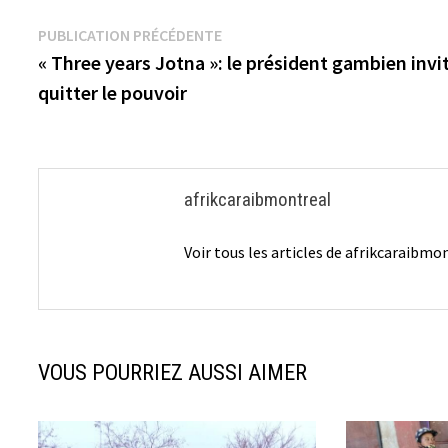
Navigation
Publication
PUBLICATION PRÉCÉDENTE
précédente :
« Three years Jotna »: le président gambien invi
de
quitter le pouvoir
l’article
afrikcaraibmontreal
Voir tous les articles de afrikcaraibm
VOUS POURRIEZ AUSSI AIMER