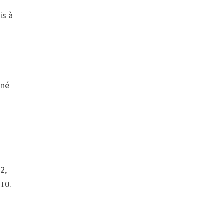
is à
rné
2,
010.