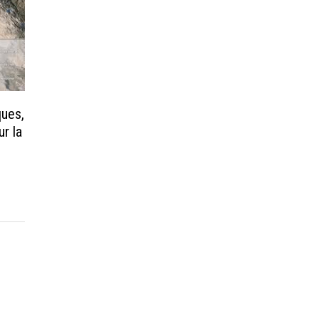
ques,
r la