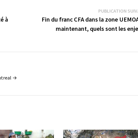
PUBLICATION SUI
té à
Fin du franc CFA dans la zone UEMOA 
maintenant, quels sont les enj
ontreal →