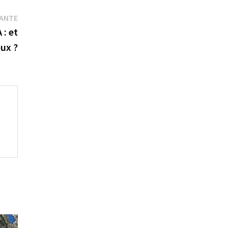
Publication
VANTE
suivante :
: et
eux ?