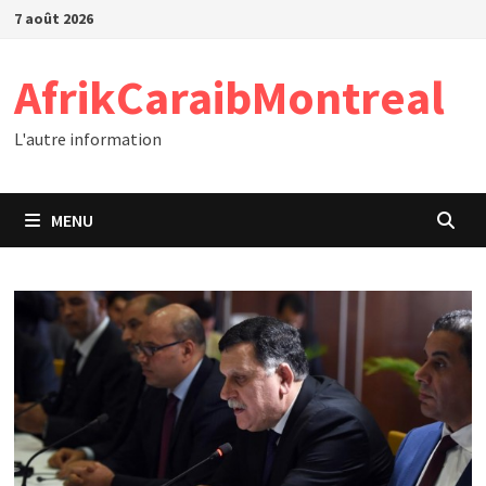
Passer
7 août 2026
au
contenu
AfrikCaraibMontreal
L'autre information
MENU