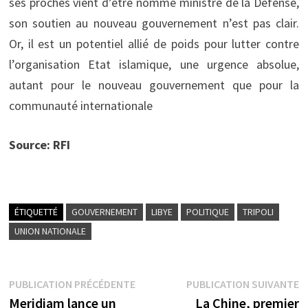
ses proches vient d’être nommé ministre de la Défense,
son soutien au nouveau gouvernement n’est pas clair.
Or, il est un potentiel allié de poids pour lutter contre
l’organisation Etat islamique, une urgence absolue,
autant pour le nouveau gouvernement que pour la
communauté internationale
Source: RFI
ÉTIQUETTÉ
GOUVERNEMENT
LIBYE
POLITIQUE
TRIPOLI
UNION NATIONALE
Navigation
Publication
P
PUBLICATION PRÉCÉDENTE
PUBLICATION SUIVANTE
précédente :
s
Meridiam lance un
La Chine, premier