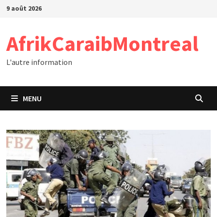
Passer
9 août 2026
au
contenu
AfrikCaraibMontreal
L'autre information
MENU