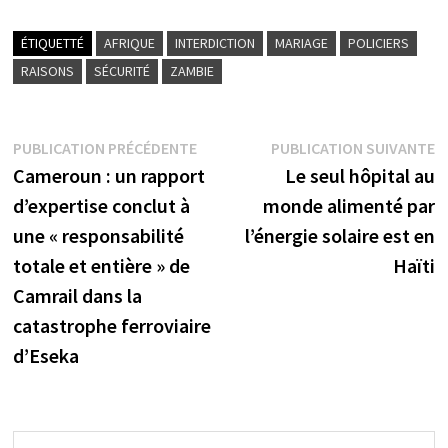
ÉTIQUETTÉ
AFRIQUE
INTERDICTION
MARIAGE
POLICIERS
RAISONS
SÉCURITÉ
ZAMBIE
Navigation
Publication
P
PUBLICATION PRÉCÉDENTE
PUBLICATION SUIVANTE
précédente :
s
Cameroun : un rapport
Le seul hôpital au
de
d’expertise conclut à
monde alimenté par
l’article
une « responsabilité
l’énergie solaire est en
totale et entière » de
Haïti
Camrail dans la
catastrophe ferroviaire
d’Eseka