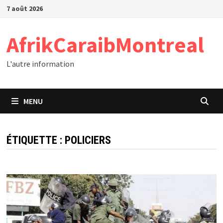
Passer
7 août 2026
au
contenu
AfrikCaraibMontreal
L'autre information
MENU
ÉTIQUETTE :
POLICIERS