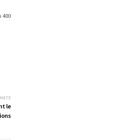
n 400
Publication
VANTE
suivante :
t le
vions