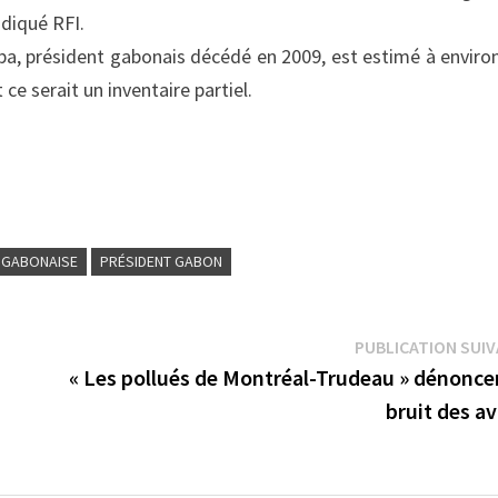
ndiqué RFI.
a, président gabonais décédé en 2009, est estimé à enviro
ce serait un inventaire partiel.
 GABONAISE
PRÉSIDENT GABON
PUBLICATION SUI
« Les pollués de Montréal-Trudeau » dénoncen
bruit des a