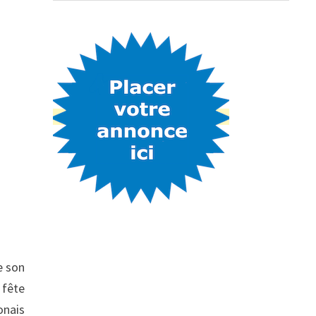
e son
 fête
onais