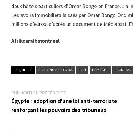
deux hôtels particuliers d’Omar Bongo en France. » a i
Les avoirs immobiliers laissés par Omar Bongo Ondimb
millions d’euros, d’après un document de Médiapart. Et 
Afrikcaraibmontreal
ÉTIQUETTÉ
ALI BONGO ODIMBA
DON
HÉRITAGE
JEUNESSE
Navigation
Publication
PUBLICATION PRÉCÉDENTE
précédente :
Égypte : adoption d’une loi anti-terroriste
de
renforçant les pouvoirs des tribunaux
l’article