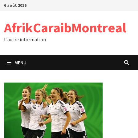
Passer
6 août 2026
au
contenu
AfrikCaraibMontreal
L'autre information
MENU