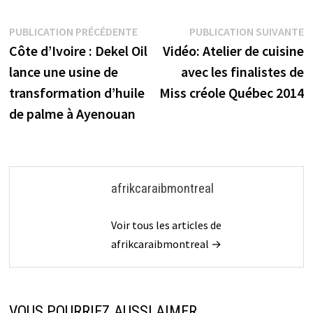
Navigation
Publication
P
PUBLICATION PRÉCÉDENTE
PUBLICATION SUIVANTE
précédente :
s
Côte d’Ivoire : Dekel Oil
Vidéo: Atelier de cuisine
de
lance une usine de
avec les finalistes de
l’article
transformation d’huile
Miss créole Québec 2014
de palme à Ayenouan
afrikcaraibmontreal
Voir tous les articles de
afrikcaraibmontreal →
VOUS POURRIEZ AUSSI AIMER