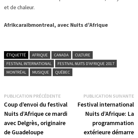
et de chaleur.
Afrikcaraibmontreal, avec Nuits d’Afrique
ÉTIQUETTÉ
AFRIQUE
CANADA
CULTURE
FESTIVAL INTERNATIONAL
FESTIVAL NUITS D'AFRIQUE 2017
MONTRÉAL
MUSIQUE
QUÉBEC
Navigation
Publication
P
PUBLICATION PRÉCÉDENTE
PUBLICATION SUIVANTE
précédente :
s
Coup d’envoi du festival
Festival international
de
Nuits d’Afrique ce mardi
Nuits d’Afrique: La
l’article
avec Delgrès, originaire
programmation
de Guadeloupe
extérieure démarre