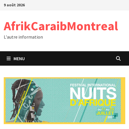
Passer
9 août 2026
au
contenu
AfrikCaraibMontreal
L'autre information
MENU