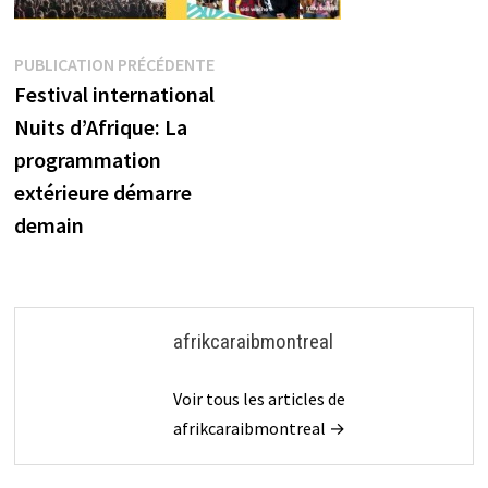
Navigation
Publication
PUBLICATION PRÉCÉDENTE
précédente :
Festival international
de
Nuits d’Afrique: La
l’article
programmation
extérieure démarre
demain
afrikcaraibmontreal
Voir tous les articles de
afrikcaraibmontreal →