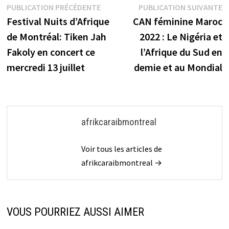
Navigation
Publication
P
PUBLICATION PRÉCÉDENTE
PUBLICATION SUIVANTE
précédente :
s
Festival Nuits d’Afrique
CAN féminine Maroc
de
de Montréal: Tiken Jah
2022 : Le Nigéria et
l’article
Fakoly en concert ce
l’Afrique du Sud en
mercredi 13 juillet
demie et au Mondial
afrikcaraibmontreal
Voir tous les articles de
afrikcaraibmontreal →
VOUS POURRIEZ AUSSI AIMER