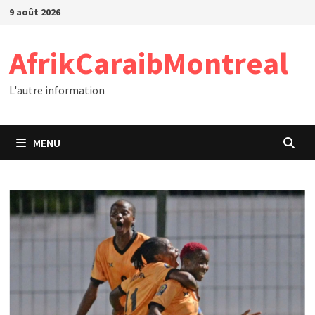
Passer
9 août 2026
au
contenu
AfrikCaraibMontreal
L'autre information
MENU