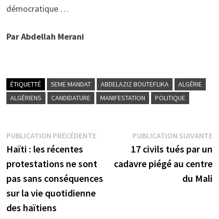
démocratique …
Par Abdellah Merani
ÉTIQUETTÉ
5EME MANDAT
ABDELAZIZ BOUTEFLIKA
ALGÉRIE
ALGÉRIENS
CANDIDATURE
MANIFESTATION
POLITIQUE
Navigation
Publication
P
PUBLICATION PRÉCÉDENTE
PUBLICATION SUIVANTE
précédente :
s
Haïti : les récentes
17 civils tués par un
de
protestations ne sont
cadavre piégé au centre
l’article
pas sans conséquences
du Mali
sur la vie quotidienne
des haïtiens