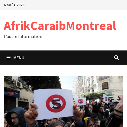
Passer
6 août 2026
au
contenu
AfrikCaraibMontreal
L'autre information
MENU