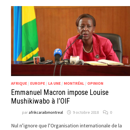
AFRIQUE
/
EUROPE
/
LA UNE
/
MONTRÉAL
/
OPINION
Emmanuel Macron impose Louise
Mushikiwabo à l’OIF
par
afrikcaraibmontreal
9 octobre 2018
0
Nul n’ignore que l’Organisation internationale de la