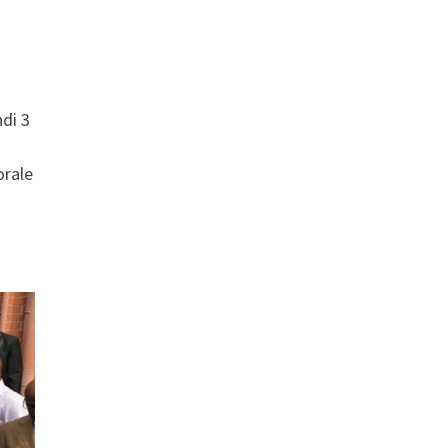
ndi 3
orale