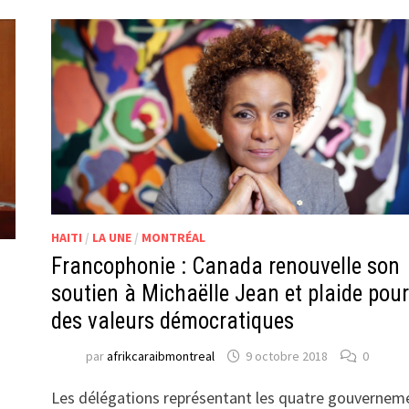
HAITI
/
LA UNE
/
MONTRÉAL
Francophonie : Canada renouvelle son
soutien à Michaëlle Jean et plaide pour
des valeurs démocratiques
par
afrikcaraibmontreal
9 octobre 2018
0
Les délégations représentant les quatre gouvernem