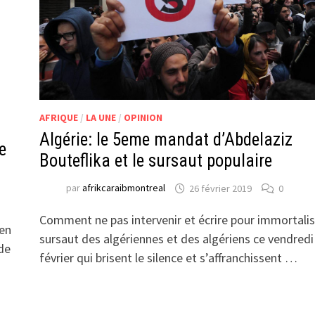
AFRIQUE
/
LA UNE
/
OPINION
Algérie: le 5eme mandat d’Abdelaziz
e
Bouteflika et le sursaut populaire
par
afrikcaraibmontreal
26 février 2019
0
Comment ne pas intervenir et écrire pour immortalis
 en
sursaut des algériennes et des algériens ce vendredi
de
février qui brisent le silence et s’affranchissent …