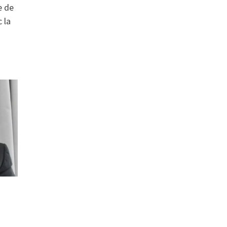
e de
 la