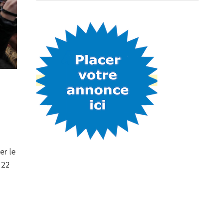
er le
 22