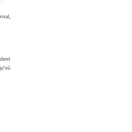
ival,
ident
qu’où