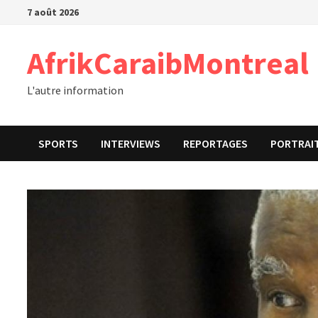
Passer
7 août 2026
au
contenu
AfrikCaraibMontreal
L'autre information
SPORTS
INTERVIEWS
REPORTAGES
PORTRAI