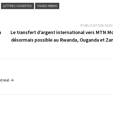
LETTRES OUVERTES
THABO MBEKI
PUBLICATION SUI
n
Le transfert d’argent international vers MTN M
désormais possible au Rwanda, Ouganda et Za
ontreal →