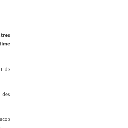
ttres
stime
nt de
n des
Jacob
.