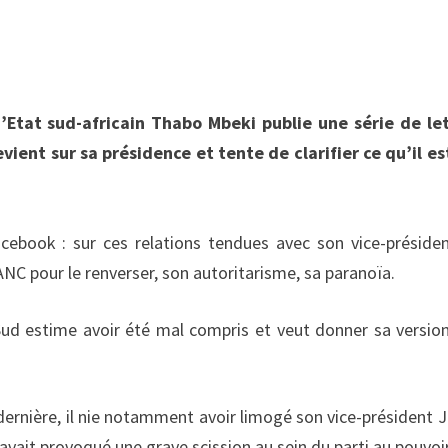
d’Etat sud-africain Thabo Mbeki publie une série de le
vient sur sa présidence et tente de clarifier ce qu’il e
cebook : sur ces relations tendues avec son vice-préside
NC pour le renverser, son autoritarisme, sa paranoïa.
 Sud estime avoir été mal compris et veut donner sa versio
 dernière, il nie notamment avoir limogé son vice-président 
 avait provoqué une grave scission au sein du parti au pouvoir