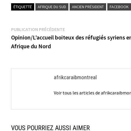
ÉTIQUETTÉ
AFRIQUE DU SUD
ANCIEN PRÉSIDENT
FACEBOOK
Navigation
Publication
PUBLICATION PRÉCÉDENTE
précédente :
Opinion/L’accueil boiteux des réfugiés syriens e
de
Afrique du Nord
l’article
afrikcaraibmontreal
Voir tous les articles de afrikcaraibm
VOUS POURRIEZ AUSSI AIMER