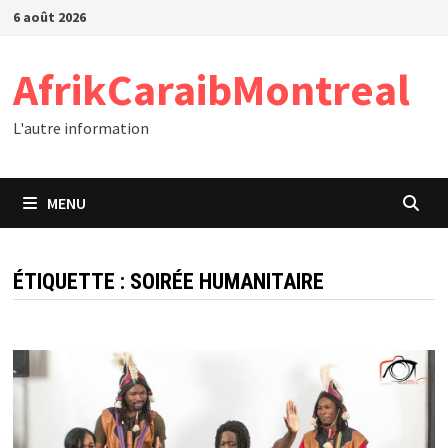
Passer
6 août 2026
au
contenu
AfrikCaraibMontreal
L'autre information
MENU
ÉTIQUETTE :
SOIRÉE HUMANITAIRE