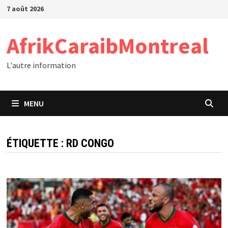
Passer
7 août 2026
au
contenu
AfrikCaraibMontreal
L'autre information
MENU
ÉTIQUETTE :
RD CONGO