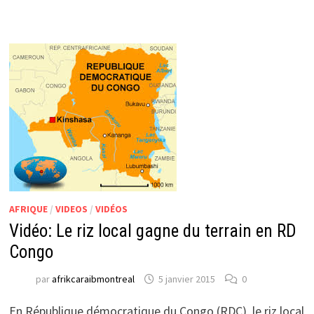
AFRIQUE
/
VIDEOS
/
VIDÉOS
Vidéo: Le riz local gagne du terrain en RD
Congo
par
afrikcaraibmontreal
5 janvier 2015
0
En République démocratique du Congo (RDC), le riz local