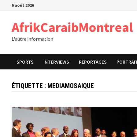
Passer
6 août 2026
au
contenu
AfrikCaraibMontreal
L'autre information
SPORTS
INTERVIEWS
REPORTAGES
PORTRAI
ÉTIQUETTE :
MEDIAMOSAIQUE