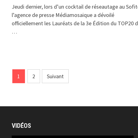
Jeudi dernier, lors d’un cocktail de réseautage au Sofit
l’agence de presse Médiamosaique a dévoilé
officiellement les Lauréats de la 3e Édition du TOP20 
…
Pagination
1
2
Suivant
des
publications
VIDÉOS