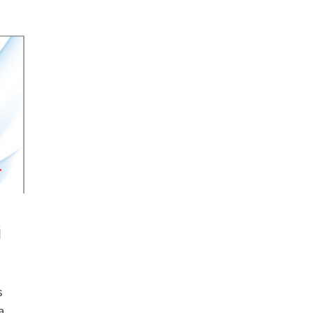
i
s
a