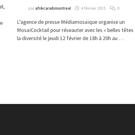
el,
par
afrikcaraibmontreal
4 février 2015
0
L’agence de presse Médiamosaïque organise un
de
MosaïCocktail pour réseauter avec les « belles têtes
la diversité le jeudi 12 février de 18h à 20h au …