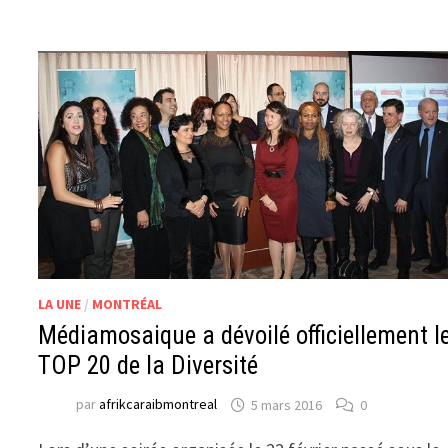
LA UNE
/
MONTRÉAL
Médiamosaique a dévoilé officiellement l
TOP 20 de la Diversité
par
afrikcaraibmontreal
5 mars 2016
0