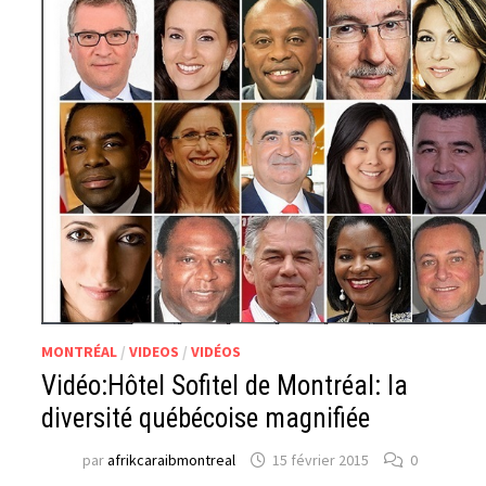
MONTRÉAL
/
VIDEOS
/
VIDÉOS
Vidéo:Hôtel Sofitel de Montréal: la
diversité québécoise magnifiée
par
afrikcaraibmontreal
15 février 2015
0