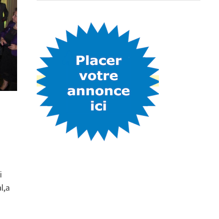
i
l,a