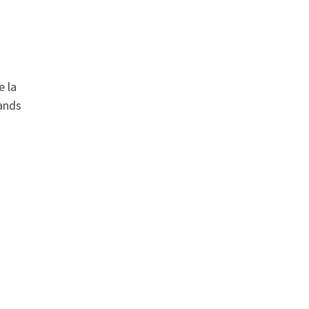
e la
rands