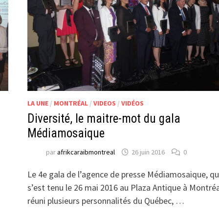
LA UNE
/
MONTRÉAL
/
VIDEOS
/
VIDÉOS
Diversité, le maitre-mot du gala
Médiamosaique
par
afrikcaraibmontreal
26 juin 2016
0
Le 4e gala de l’agence de presse Médiamosaique, qu
s’est tenu le 26 mai 2016 au Plaza Antique à Montréa
réuni plusieurs personnalités du Québec, …