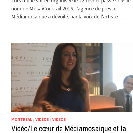
Lors d’une soirée organisée le 22 février passé sous le
nom de MosaïCocktail 2016, l’agence de presse
Médiamosaique a dévoilé, par la voix de l’artiste …
MONTRÉAL
/
VIDÉOS
/
VIDEOS
Vidéo/Le cœur de Médiamosaique et la