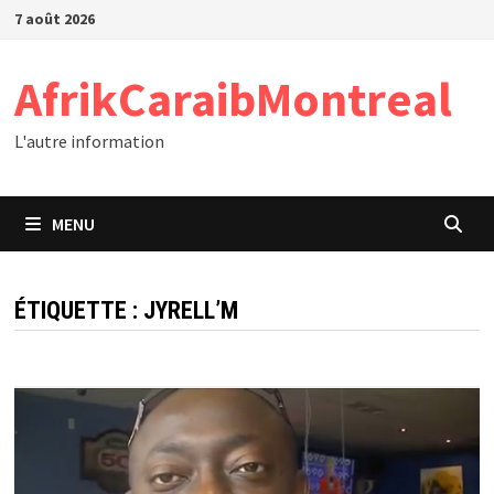
Passer
7 août 2026
au
contenu
AfrikCaraibMontreal
L'autre information
MENU
ÉTIQUETTE :
JYRELL’M