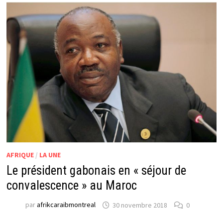
AFRIQUE
/
LA UNE
Le président gabonais en « séjour de
convalescence » au Maroc
par
afrikcaraibmontreal
30 novembre 2018
0