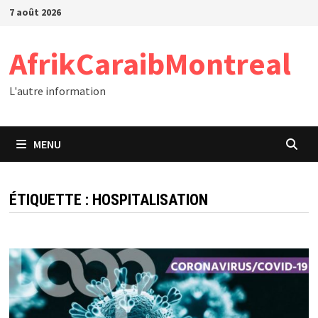
Passer
7 août 2026
au
contenu
AfrikCaraibMontreal
L'autre information
MENU
ÉTIQUETTE :
HOSPITALISATION