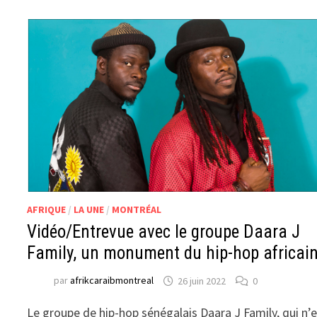
AFRIQUE
/
LA UNE
/
MONTRÉAL
Vidéo/Entrevue avec le groupe Daara J
Family, un monument du hip-hop africai
par
afrikcaraibmontreal
26 juin 2022
0
Le groupe de hip-hop sénégalais Daara J Family, qui n’