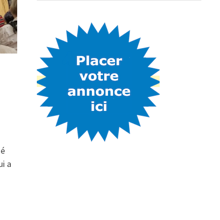
né
ui a