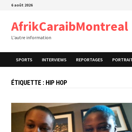
Passer
6 août 2026
au
contenu
AfrikCaraibMontreal
L'autre information
SPORTS
INTERVIEWS
REPORTAGES
PORTRAI
ÉTIQUETTE :
HIP HOP