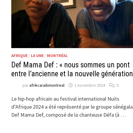
AFRIQUE
/
LA UNE
/
MONTRÉAL
Def Mama Def : « nous sommes un pont
entre l’ancienne et la nouvelle génération
par
afrikcaraibmontreal
1 novembre 2024
0
Le hip-hop africain au festival international Nuits
d’Afrique 2024 a été représenté par le groupe sénégala
Def Mama Def, composé de la chanteuse Défa (à …