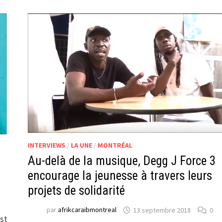
INTERVIEWS
/
LA UNE
/
MONTRÉAL
Au-delà de la musique, Degg J Force 3
encourage la jeunesse à travers leurs
n
projets de solidarité
par
afrikcaraibmontreal
13 septembre 2018
0
est