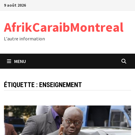
Passer
9 août 2026
au
contenu
AfrikCaraibMontreal
L'autre information
MENU
ÉTIQUETTE :
ENSEIGNEMENT