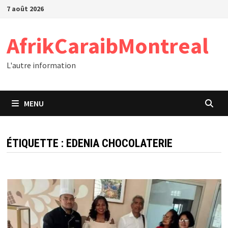
Passer
7 août 2026
au
contenu
AfrikCaraibMontreal
L'autre information
MENU
ÉTIQUETTE :
EDENIA CHOCOLATERIE