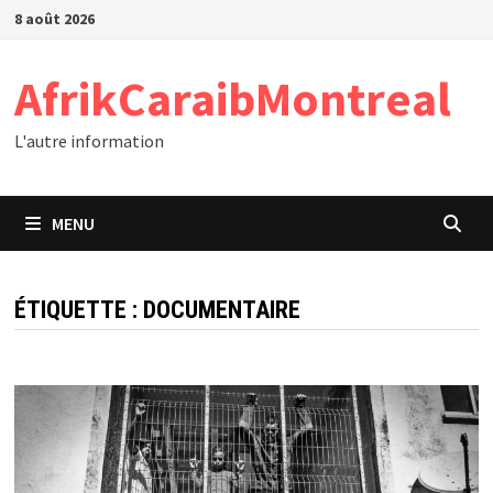
Passer
8 août 2026
au
contenu
AfrikCaraibMontreal
L'autre information
MENU
ÉTIQUETTE :
DOCUMENTAIRE