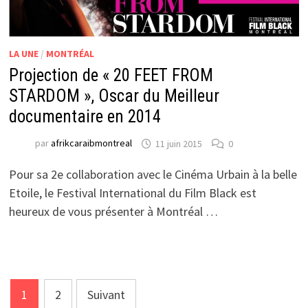
LA UNE
/
MONTRÉAL
Projection de « 20 FEET FROM
STARDOM », Oscar du Meilleur
documentaire en 2014
par
afrikcaraibmontreal
11 juin 2015
0
Pour sa 2e collaboration avec le Cinéma Urbain à la belle
Etoile, le Festival International du Film Black est
heureux de vous présenter à Montréal …
Pagination
1
2
Suivant