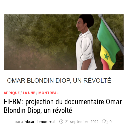
AFRIQUE
/
LA UNE
/
MONTRÉAL
FIFBM: projection du documentaire Omar
Blondin Diop, un révolté
par
afrikcaraibmontreal
21 septembre 2022
0