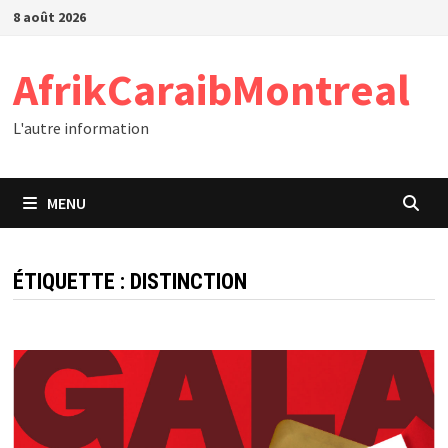
Passer
8 août 2026
au
contenu
AfrikCaraibMontreal
L'autre information
MENU
ÉTIQUETTE :
DISTINCTION