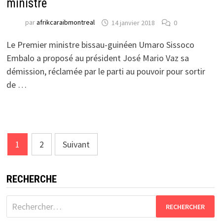
ministre
par
afrikcaraibmontreal
14 janvier 2018
0
Le Premier ministre bissau-guinéen Umaro Sissoco
Embalo a proposé au président José Mario Vaz sa
démission, réclamée par le parti au pouvoir pour sortir
de …
Pagination
1
2
Suivant
des
publications
RECHERCHE
Rechercher :