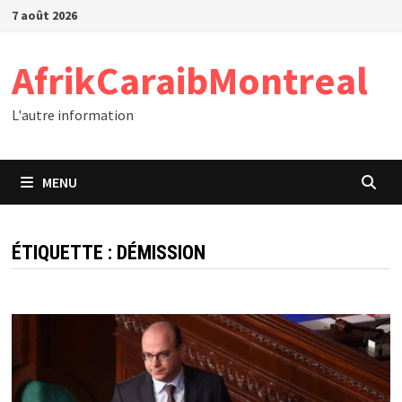
Passer
7 août 2026
au
contenu
AfrikCaraibMontreal
L'autre information
MENU
ÉTIQUETTE :
DÉMISSION