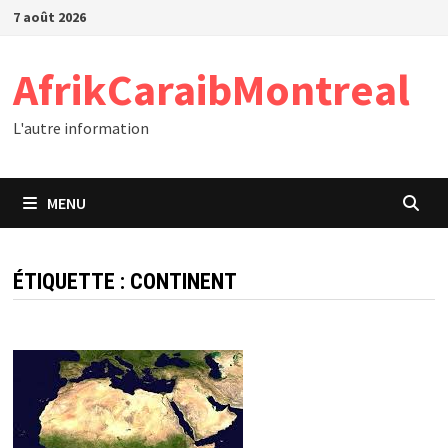
Passer
7 août 2026
au
contenu
AfrikCaraibMontreal
L'autre information
MENU
ÉTIQUETTE :
CONTINENT