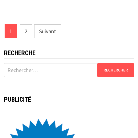
Pagination
1
2
Suivant
des
publications
RECHERCHE
Rechercher :
PUBLICITÉ