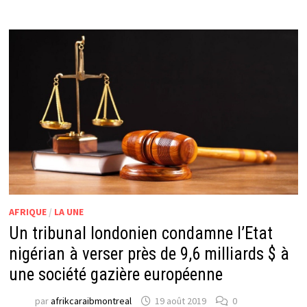
AFRIQUE
/
LA UNE
Un tribunal londonien condamne l’Etat
nigérian à verser près de 9,6 milliards $ à
une société gazière européenne
par
afrikcaraibmontreal
19 août 2019
0