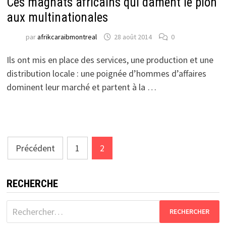
Ces magnats africains qui dament le pion
aux multinationales
par
afrikcaraibmontreal
28 août 2014
0
Ils ont mis en place des services, une production et une
distribution locale : une poignée d’hommes d’affaires
dominent leur marché et partent à la …
Pagination
Précédent
1
2
des
publications
RECHERCHE
Rechercher :