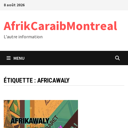
Passer
8 août 2026
au
contenu
AfrikCaraibMontreal
L'autre information
MENU
ÉTIQUETTE :
AFRICAWALY