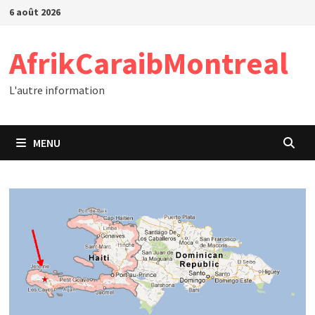
Passer
6 août 2026
au
contenu
AfrikCaraibMontreal
L'autre information
MENU