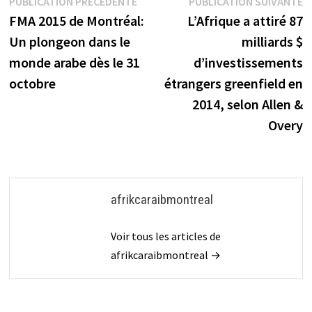
Navigation
Publication
P
PUBLICATION PRÉCÉDENTE
PUBLICATION SUIVANTE
précédente :
s
FMA 2015 de Montréal:
L’Afrique a attiré 87
de
Un plongeon dans le
milliards $
l’article
monde arabe dès le 31
d’investissements
octobre
étrangers greenfield en
2014, selon Allen &
Overy
afrikcaraibmontreal
Voir tous les articles de
afrikcaraibmontreal →