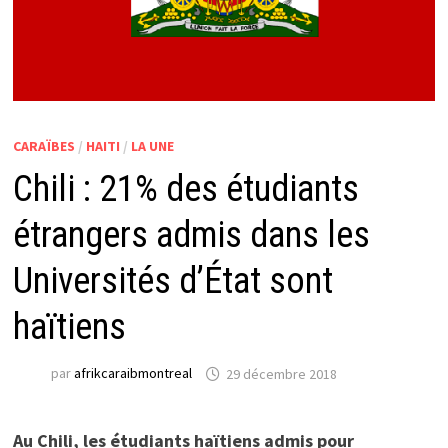
CARAÏBES
/
HAITI
/
LA UNE
Chili : 21% des étudiants
étrangers admis dans les
Universités d’État sont
haïtiens
par
afrikcaraibmontreal
29 décembre 2018
Au Chili, les étudiants haïtiens admis pour