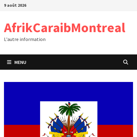
Passer
9 août 2026
au
contenu
AfrikCaraibMontreal
L'autre information
MENU