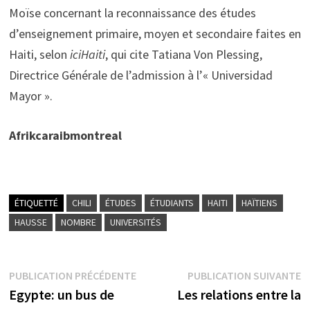
Moïse concernant la reconnaissance des études
d’enseignement primaire, moyen et secondaire faites en
Haiti, selon
iciHaiti
, qui cite Tatiana Von Plessing,
Directrice Générale de l’admission à l’« Universidad
Mayor ».
Afrikcaraibmontreal
ÉTIQUETTÉ
CHILI
ÉTUDES
ÉTUDIANTS
HAITI
HAÏTIENS
HAUSSE
NOMBRE
UNIVERSITÉS
Navigation
Publication
P
PUBLICATION PRÉCÉDENTE
PUBLICATION SUIVANTE
précédente :
s
Egypte: un bus de
Les relations entre la
de