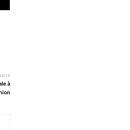
Publication
VANTE
suivante :
ale à
union