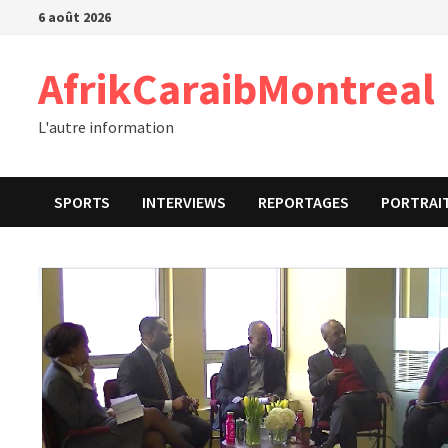
Passer
6 août 2026
au
contenu
AfrikCaraibMontreal
L'autre information
SPORTS
INTERVIEWS
REPORTAGES
PORTRAI