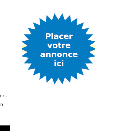
lors
on