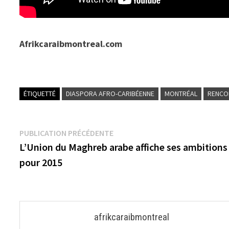
Afrikcaraibmontreal.com
ÉTIQUETTÉ
DIASPORA AFRO-CARIBÉENNE
MONTRÉAL
RENCO
Navigation
Publication
PUBLICATION PRÉCÉDENTE
précédente :
L’Union du Maghreb arabe affiche ses ambitions
de
pour 2015
l’article
afrikcaraibmontreal