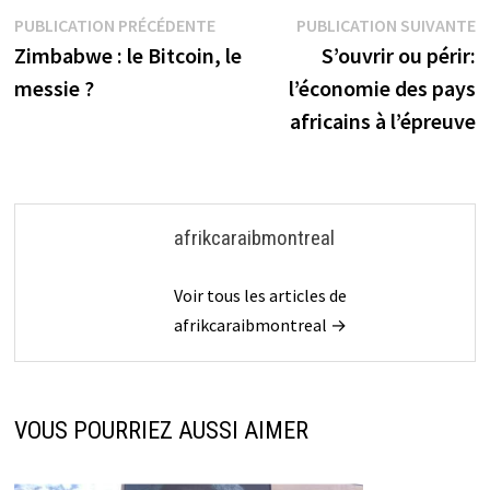
Navigation
Publication
P
PUBLICATION PRÉCÉDENTE
PUBLICATION SUIVANTE
précédente :
s
Zimbabwe : le Bitcoin, le
S’ouvrir ou périr:
de
messie ?
l’économie des pays
l’article
africains à l’épreuve
afrikcaraibmontreal
Voir tous les articles de
afrikcaraibmontreal →
VOUS POURRIEZ AUSSI AIMER