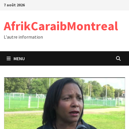
Passer
7 août 2026
au
contenu
AfrikCaraibMontreal
L'autre information
MENU