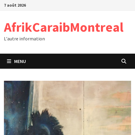
Passer
7 août 2026
au
contenu
AfrikCaraibMontreal
L'autre information
MENU