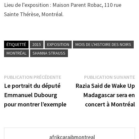
Lieu de l’exposition : Maison Parent Robac, 110 rue
Sainte Thérèse, Montréal.
ÉTIQUETTÉ
2015
EXPOSITION
MOIS DE L'HISTOIRE DES NOIRS
MONTRÉAL
SHANNA STRAUSS
Navigation
Publication
P
PUBLICATION PRÉCÉDENTE
PUBLICATION SUIVANTE
précédente :
s
Le portrait du député
Razia Said de Wake Up
de
Emmanuel Dubourg
Madagascar sera en
l’article
pour montrer l’exemple
concert à Montréal
afrikcaraibmontreal