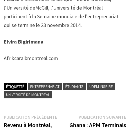
l’Université deMcGill, l’Université de Montréal
participent à la Semaine mondiale de l’entreprenariat
qui se termine le 23 novembre 2014.
Elvira Bigirimana
Afrikcaraibmontreal.com
ÉTIQUETTÉ
ENTREPRENARIAT
ÉTUDIANTS
UDEM INSPIRE
UNIVERSITÉ DE MONTRÉAL
Navigation
Publication
P
PUBLICATION PRÉCÉDENTE
PUBLICATION SUIVANTE
précédente :
s
Revenu à Montréal,
Ghana : APM Terminals
de