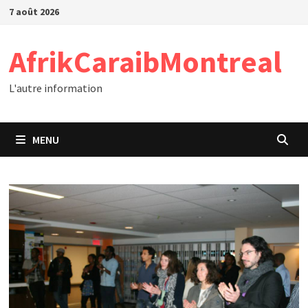
Passer
7 août 2026
au
contenu
AfrikCaraibMontreal
L'autre information
MENU