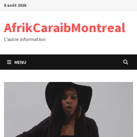
Passer
8 août 2026
au
contenu
AfrikCaraibMontreal
L'autre information
MENU