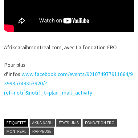
Afrikcaraibmontreal.com, avec La fondation FRO
Pour plus
d’infos:
www.facebook.com/events/921074977911664/9
39985749353920/?
ref=notif&notif_t=plan_mall_activity
ÉTIQUETTÉ
AKUA NARU
ÉTATS-UNIS
FONDATION FRO
MONTRÉAL
RAPPEUSE