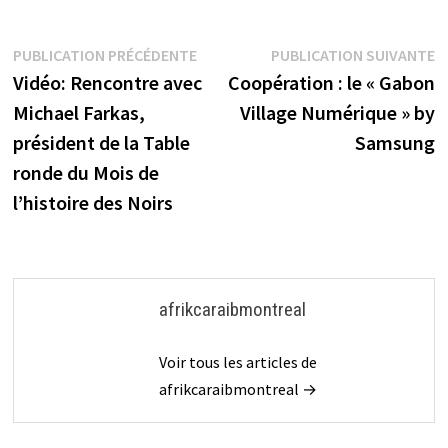
Navigation
Publication
P
PUBLICATION PRÉCÉDENTE
PUBLICATION SUIVANTE
précédente :
s
Vidéo: Rencontre avec
Coopération : le « Gabon
de
Michael Farkas,
Village Numérique » by
l’article
président de la Table
Samsung
ronde du Mois de
l’histoire des Noirs
afrikcaraibmontreal
Voir tous les articles de
afrikcaraibmontreal →