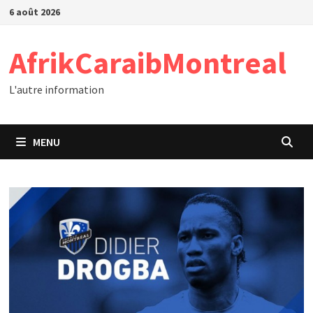
Passer
6 août 2026
au
contenu
AfrikCaraibMontreal
L'autre information
MENU