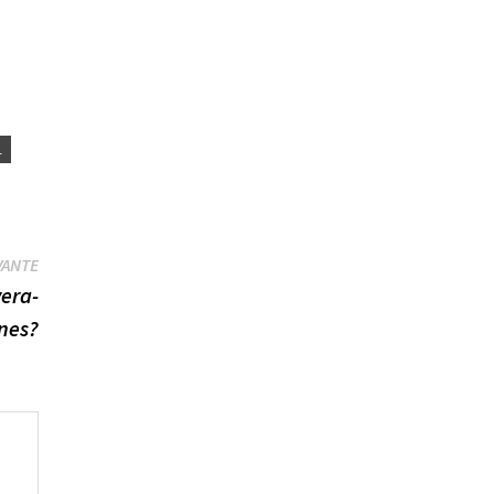
L
Publication
VANTE
suivante :
era-
ines?