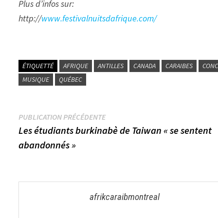
Plus d’infos sur
:
http://
www.festivalnuitsdafrique.com/
ÉTIQUETTÉ
AFRIQUE
ANTILLES
CANADA
CARAIBES
CONC
MUSIQUE
QUÉBEC
Navigation
Publication
PUBLICATION PRÉCÉDENTE
précédente :
Les étudiants burkinabè de Taiwan « se sentent
de
abandonnés »
l’article
afrikcaraibmontreal