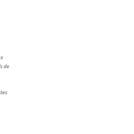
ux
ls de
stes