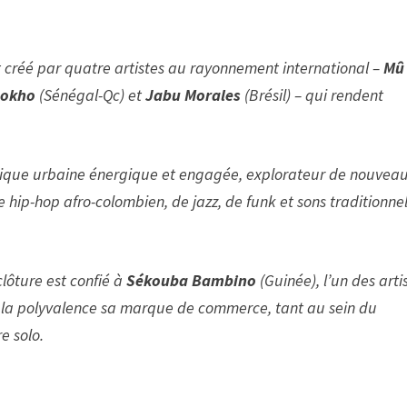
dit créé par quatre artistes au rayonnement international –
Mû
sokho
(Sénégal-Qc) et
Jabu Morales
(Brésil) – qui rendent
usique urbaine énergique et engagée, explorateur de nouvea
hip-hop afro-colombien, de jazz, de funk et sons traditionne
 clôture est confié à
Sékouba Bambino
(Guinée), l’un des arti
 de la polyvalence sa marque de commerce, tant au sein du
e solo.