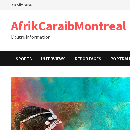
Passer
7 août 2026
au
contenu
AfrikCaraibMontreal
L'autre information
SPORTS
INTERVIEWS
REPORTAGES
PORTRAI