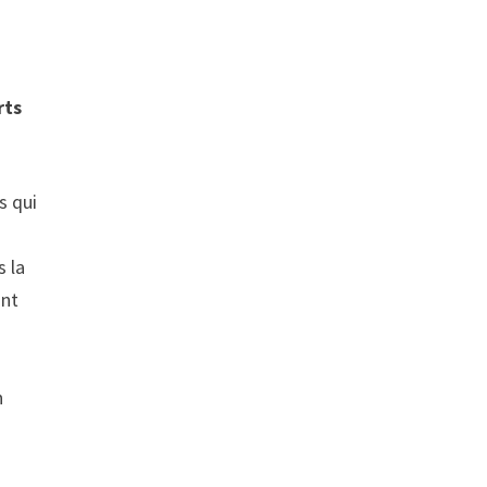
rts
s qui
s la
ont
n