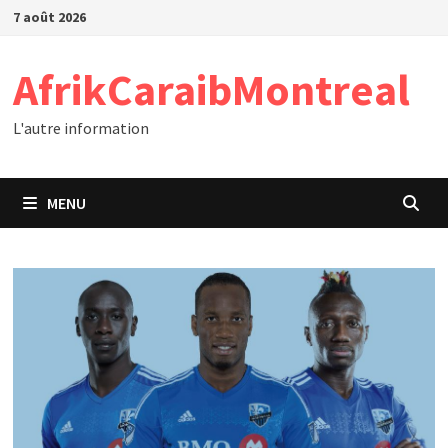
Passer
7 août 2026
au
contenu
AfrikCaraibMontreal
L'autre information
MENU