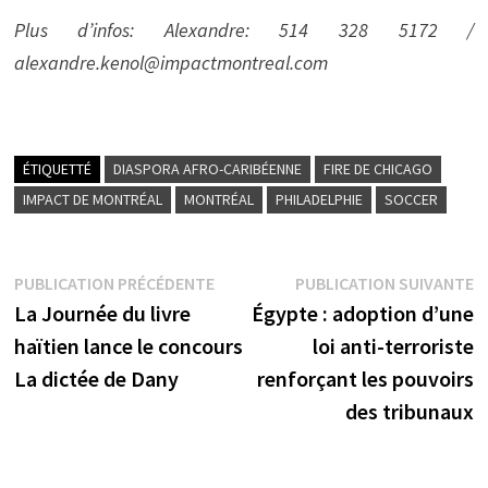
Plus d’infos: Alexandre: 514 328 5172 /
alexandre.kenol@impactmontreal.com
ÉTIQUETTÉ
DIASPORA AFRO-CARIBÉENNE
FIRE DE CHICAGO
IMPACT DE MONTRÉAL
MONTRÉAL
PHILADELPHIE
SOCCER
Navigation
Publication
P
PUBLICATION PRÉCÉDENTE
PUBLICATION SUIVANTE
précédente :
s
La Journée du livre
Égypte : adoption d’une
de
haïtien lance le concours
loi anti-terroriste
l’article
La dictée de Dany
renforçant les pouvoirs
des tribunaux