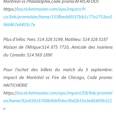
Montréal vs Philadelphie,code promo:AFRICAFOOT:
https://
oss.ticketmaster.com/aps/impact/fr-
ca/link/promotion/home/153fbedd0537bb1c77a1753ac0
fdd467e8455c7e
Plus d’infos: Yves: 514 328 5199, Mathieu: 514 328 5187
Maison de l’Afrique:514 875 7710, Amicale des Ivoiriens
du Canada: 514 569 1890
Pour l’achat des billets du match du 5 septembre:
Impact de Montréal vs Fire de Chicago, Code promo:
HAITICHERIE
https://
oss.ticketmaster.com/aps/impact/EN/link/promoti
on/home/02a03916708b96bf54acf0d2b55e3e86409b521
e