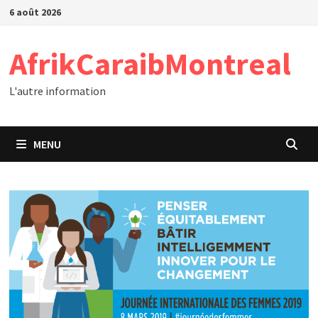
Passer
6 août 2026
au
contenu
AfrikCaraibMontreal
L'autre information
MENU