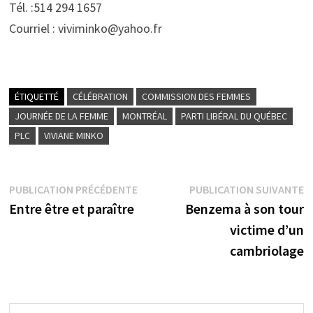
Tél. :514 294 1657
Courriel : viviminko@yahoo.fr
ÉTIQUETTÉ
CÉLÉBRATION
COMMISSION DES FEMMES
JOURNÉE DE LA FEMME
MONTRÉAL
PARTI LIBÉRAL DU QUÉBEC
PLC
VIVIANE MINKO
Navigation
Publication
P
PUBLICATION PRÉCÉDENTE
PUBLICATION SUIVANTE
précédente :
s
Entre être et paraître
Benzema à son tour
de
victime d’un
l’article
cambriolage