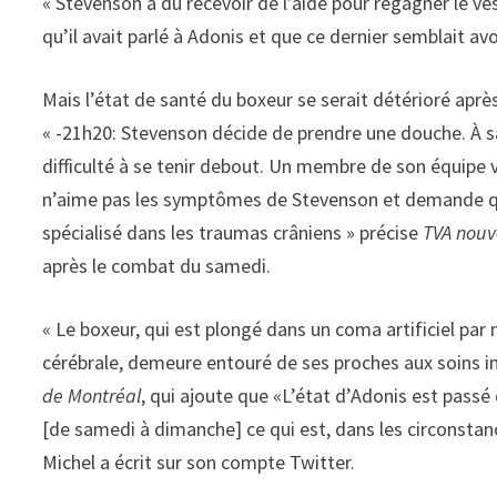
« Stevenson a dû recevoir de l’aide pour regagner le ve
qu’il avait parlé à Adonis et que ce dernier semblait avo
Mais l’état de santé du boxeur se serait détérioré après 
« -21h20: Stevenson décide de prendre une douche. À sa 
difficulté à se tenir debout. Un membre de son équipe v
n’aime pas les symptômes de Stevenson et demande qu’o
spécialisé dans les traumas crâniens » précise
TVA nouv
après le combat du samedi.
« Le boxeur, qui est plongé dans un coma artificiel pa
cérébrale, demeure entouré de ses proches aux soins in
de Montréal
, qui ajoute que «L’état d’Adonis est passé d
[de samedi à dimanche] ce qui est, dans les circonsta
Michel a écrit sur son compte Twitter.