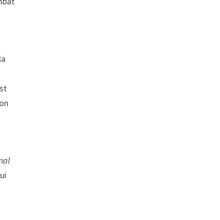
ombat
la
st
son
nal
ui