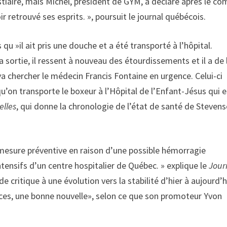
stiaire, mais Michel, président de GYM, a déclaré après le c
ir retrouvé ses esprits. », poursuit le journal québécois.
qu »il ait pris une douche et a été transporté à l’hôpital.
sortie, il ressent à nouveau des étourdissements et il a de 
a chercher le médecin Francis Fontaine en urgence. Celui-ci
n transporte le boxeur à l’Hôpital de l’Enfant-Jésus qui e
elles
, qui donne la chronologie de l’état de santé de Steven
r mesure préventive en raison d’une possible hémorragie
tensifs d’un centre hospitalier de Québec. » explique le
Jour
e critique à une évolution vers la stabilité d’hier à aujourd’h
nces, une bonne nouvelle», selon ce que son promoteur Yvon