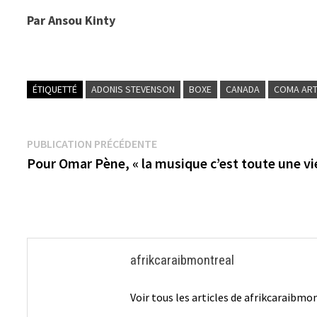
Par Ansou Kinty
ÉTIQUETTÉ
ADONIS STEVENSON
BOXE
CANADA
COMA ARTI
Navigation
Publication
PUBLICATION PRÉCÉDENTE
précédente :
Pour Omar Pène, « la musique c’est toute une vi
de
l’article
afrikcaraibmontreal
Voir tous les articles de afrikcaraibm