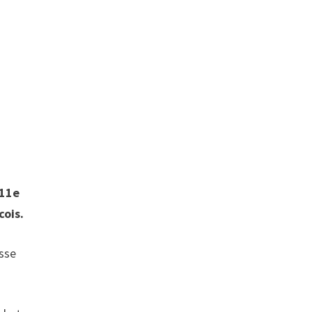
 11e
cois.
isse