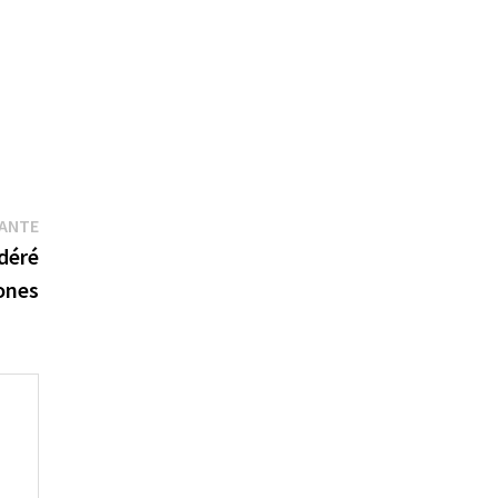
Publication
VANTE
suivante :
déré
hones