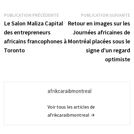
Navigation
Publication
P
PUBLICATION PRÉCÉDENTE
PUBLICATION SUIVANTE
précédente :
s
Le Salon Maliza Capital
Retour en images sur les
de
des entrepreneurs
Journées africaines de
l’article
africains francophones à
Montréal placées sous le
Toronto
signe d’un regard
optimiste
afrikcaraibmontreal
Voir tous les articles de
afrikcaraibmontreal →