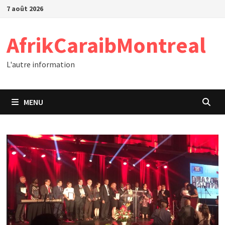
Passer
7 août 2026
au
contenu
AfrikCaraibMontreal
L'autre information
MENU